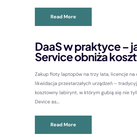
Read More
DaaS w praktyce – j
Service obniża koszty
Zakup floty laptopów na trzy lata, licencje n
likwidacja przestarzałych urządzeń – tradycyj
kosztowny labirynt, w którym gubią się nie tyl
Device as...
Read More