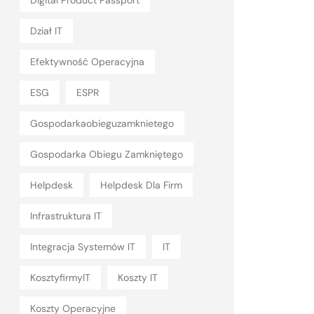
Digital Product Passport
Dział IT
Efektywność Operacyjna
ESG
ESPR
Gospodarkaobieguzamknietego
Gospodarka Obiegu Zamkniętego
Helpdesk
Helpdesk Dla Firm
Infrastruktura IT
Integracja Systemów IT
IT
KosztyfirmyIT
Koszty IT
Koszty Operacyjne